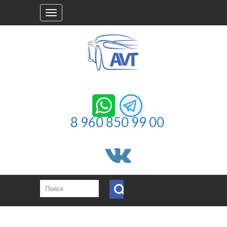
Toggle
navigation
8 960 850 99 00