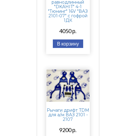
равнодлинный
"DKAHIT" 4-1
"Тюнинг" 16V "ВАЗ
2101-07" с гофрой
1ДК
4050 р.
В корзину
Рычаги дрифт TDM
для а/м ВАЗ 2101 -
2107
9200 р.