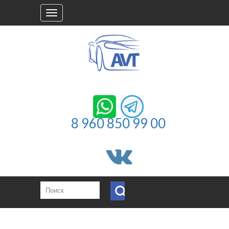
Toggle
navigation
8 960 850 99 00