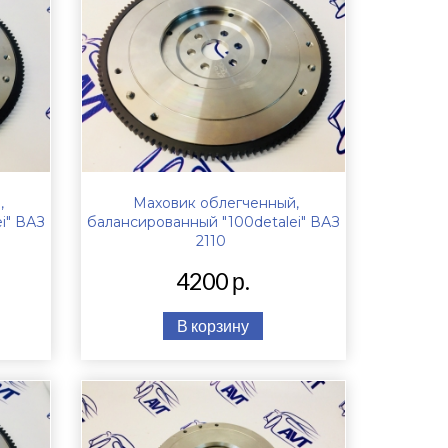
,
Маховик облегченный,
i" ВАЗ
балансированный "100detalei" ВАЗ
2110
4200 р.
В корзину