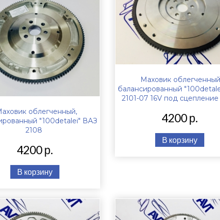
Маховик облегченный
балансированный "100detale
2101-07 16V под сцепление
аховик облегченный,
4200 р.
ированный "100detalei" ВАЗ
2108
В корзину
4200 р.
В корзину