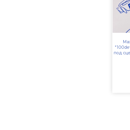
Ма
"100det
под сце