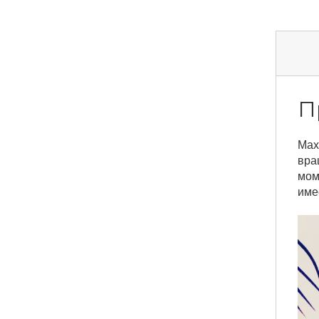
П
Мах
вра
мом
име