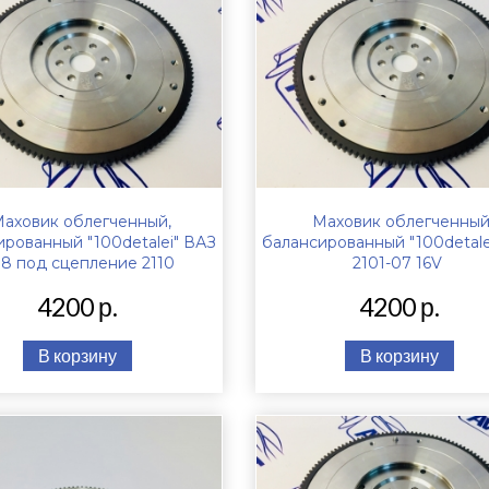
аховик облегченный,
Маховик облегченный
ированный "100detalei" ВАЗ
балансированный "100detale
08 под сцепление 2110
2101-07 16V
4200 р.
4200 р.
В корзину
В корзину