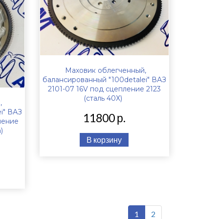
Маховик облегченный,
балансированный "100detalei" ВАЗ
2101-07 16V под сцепление 2123
(сталь 40Х)
,
i" ВАЗ
11800 р.
пление
)
В корзину
1
2