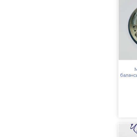
М
баланс