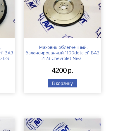
,
Маховик облегченный,
i" ВАЗ
балансированный "100detalei" ВАЗ
 2123
2123 Chevrolet Niva
4200 р.
В корзину