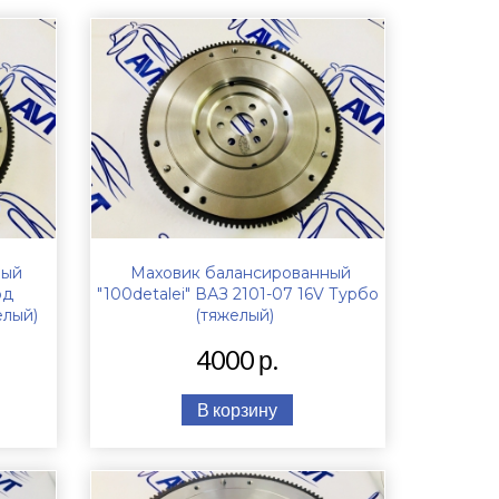
ный
Маховик балансированный
од
"100detalei" ВАЗ 2101-07 16V Турбо
елый)
(тяжелый)
4000 р.
В корзину