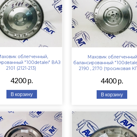
аховик облегченный,
Маховик облегченный
ированный "100detalei" ВАЗ
балансированный "100detale
2101 (2121-213)
2190 , 2170 (тросиковая К
4200 р.
4400 р.
В корзину
В корзину