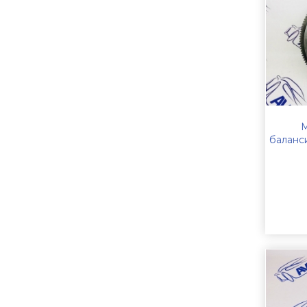
М
баланс