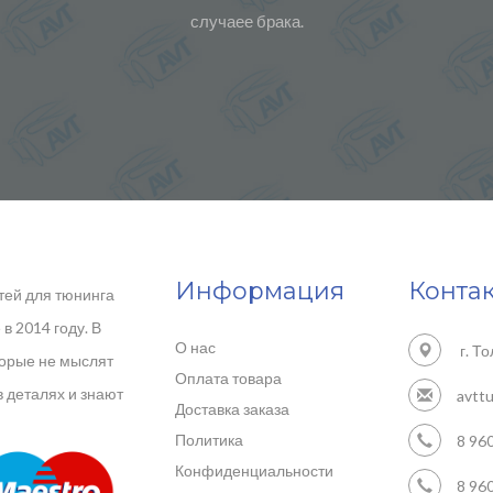
случаее брака.
Информация
Конта
тей для тюнинга
в 2014 году. В
О нас
г. То
торые не мыслят
Оплата товара
в деталях и знают
avtt
Доставка заказа
Политика
8 960
Конфиденциальности
8 960