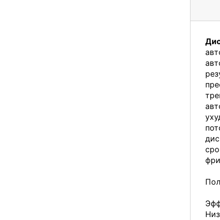
Дис
авт
авт
рез
пре
тре
авт
уху
пот
дис
сро
фри
Пол
Эфф
Низ