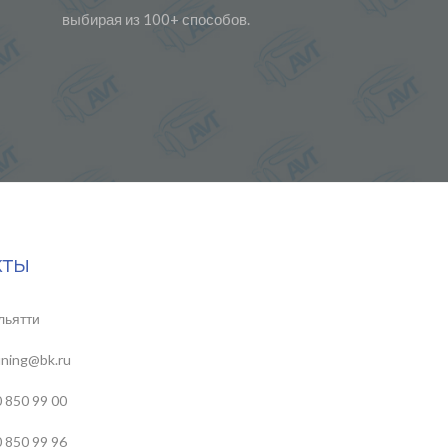
выбирая из 100+ способов.
кты
льятти
uning@bk.ru
 850 99 00
 850 99 96