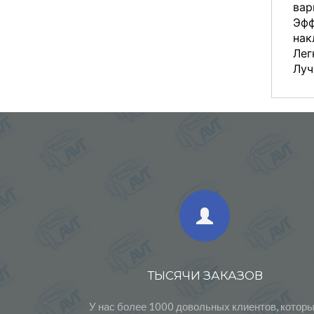
вар
Эфф
нак
Лег
Луч
ТЫСЯЧИ ЗАКАЗОВ
У нас более 1000 довольных клиентов, котор