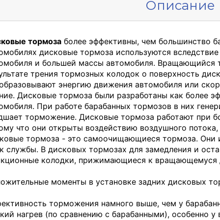
Описание
ковые тормоза
более эффективны, чем большинство б
омобилях дисковые тормоза используются вследствие
омобиля и большей массы автомобиля. Вращающийся т
ультате трения тормозных колодок о поверхность дис
образовывают энергию движения автомобиля или скоро
ние. Дисковые тормоза были разработаны как более э
омобиля. При работе барабанных тормозов в них генери
дшает торможение. Дисковые тормоза работают при бо
ому что они открыты воздействию воздушного потока,
ковые тормоза - это самоочищающиеся тормоза. Они 
к службы. В дисковых тормозах для замедления и ост
кционные колодки, прижимающиеся к вращающемуся 
ожительные моменты в установке задних дисковых то
ективность торможения намного выше, чем у бараба
кий нагрев (по сравнению с барабанными), особенно 