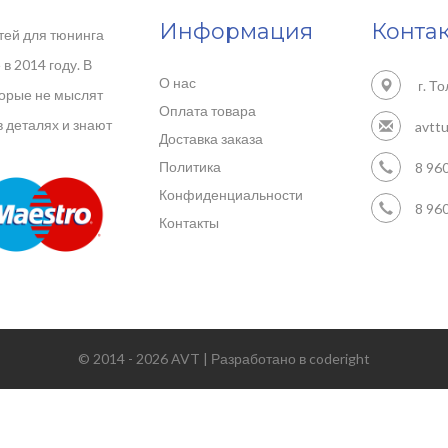
Информация
Конта
тей для тюнинга
в 2014 году. В
О нас
г. То
торые не мыслят
Оплата товара
в деталях и знают
avtt
Доставка заказа
Политика
8 960
Конфиденциальности
8 960
Контакты
© 2014 - 2026 AVT | Разработано в
coderight