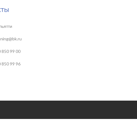
кты
льятти
uning@bk.ru
 850 99 00
 850 99 96