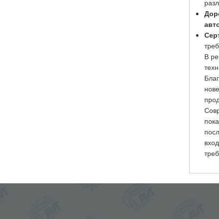
разл
Дор
авт
Сер
тре
В ре
техн
Благ
нове
про
Совр
пока
посл
вход
треб