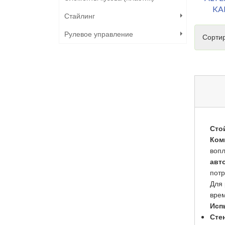
KA
Стайлинг
Рулевое управление
Сортир
Сто
Ком
вопл
авт
потр
Для 
врем
Исп
Сте