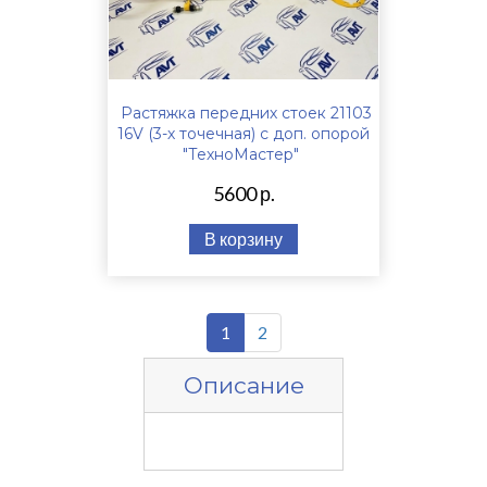
Растяжка передних стоек 21103
16V (3-х точечная) с доп. опорой
"ТехноМастер"
5600 р.
В корзину
1
2
Описание