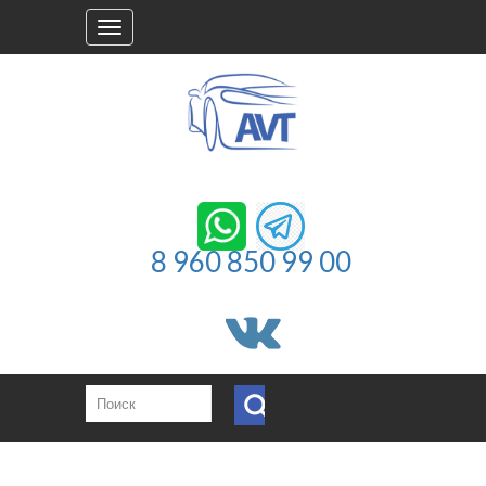
Toggle
navigation
8 960 850 99 00