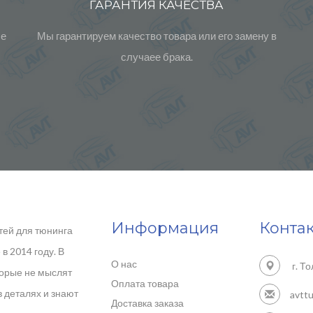
ГАРАНТИЯ КАЧЕСТВА
ые
Мы гарантируем качество товара или его замену в
случаее брака.
Информация
Конта
тей для тюнинга
в 2014 году. В
О нас
г. То
торые не мыслят
Оплата товара
в деталях и знают
avtt
Доставка заказа