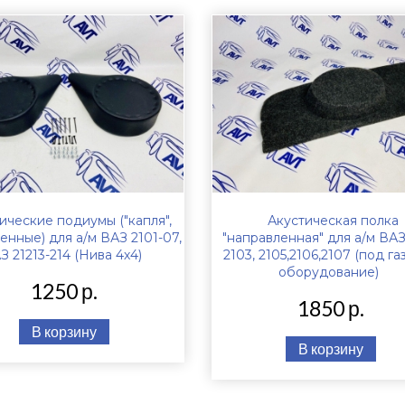
ические подиумы ("капля",
Акустическая полка
енные) для а/м ВАЗ 2101-07,
"направленная" для а/м ВАЗ
З 21213-214 (Нива 4х4)
2103, 2105,2106,2107 (под г
оборудование)
1250 р.
1850 р.
В корзину
В корзину