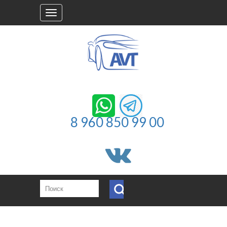
Toggle
navigation
8 960 850 99 00