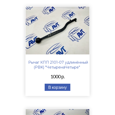
Рычаг КПП 2101-07 удлинённый
(PBK) "ЧетыренаЧетыре"
1000 р.
В корзину