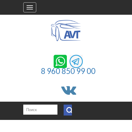
Toggle
navigation
8 960 850 99 00