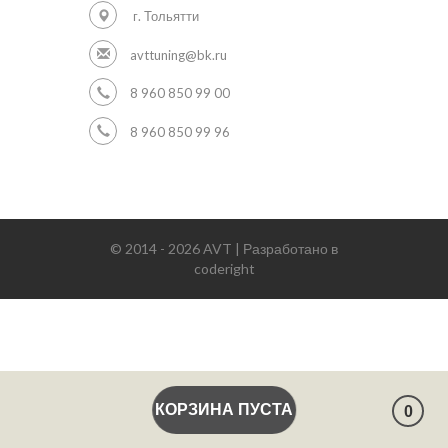
г. Тольятти
avttuning@bk.ru
8 960 850 99 00
8 960 850 99 96
© 2014 - 2026 AVT | Разработано в
coderight
КОРЗИНА ПУСТА
0