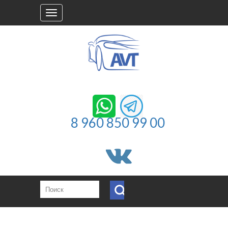
Toggle
navigation
8 960 850 99 00