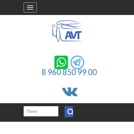
Toggle
navigation
8 960 850 99 00