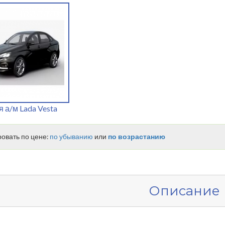
я а/м Lada Vesta
овать по цене:
по убыванию
или
по возрастанию
Описание