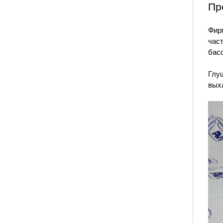
Пр
Фир
час
басо
Глу
выхл