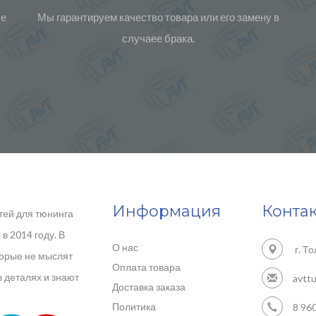
ые
Мы гарантируем качество товара или его замену в
случаее брака.
Информация
Конта
тей для тюнинга
в 2014 году. В
О нас
г. То
торые не мыслят
Оплата товара
в деталях и знают
avtt
Доставка заказа
Политика
8 960