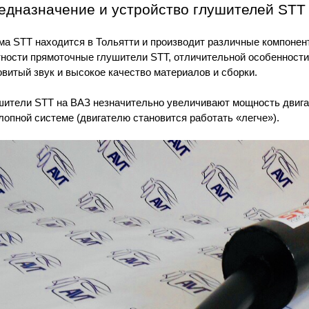
едназначение и устройство глушителей STT
ма STT находится в Тольятти и производит различные компонен
тности прямоточные глушители STT, отличительной особенност
витый звук и высокое качество материалов и сборки.
шители STT на ВАЗ незначительно увеличивают мощность двигат
опной системе (двигателю становится работать «легче»).