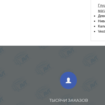
Глу
маг
Дев
Нив
Кали
Ves
ТЫСЯЧИ ЗАКАЗОВ