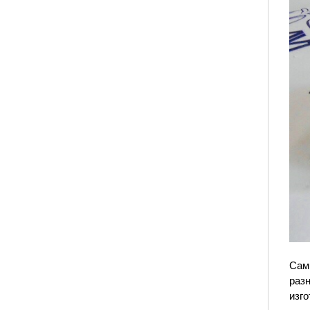
Сам
разн
изг