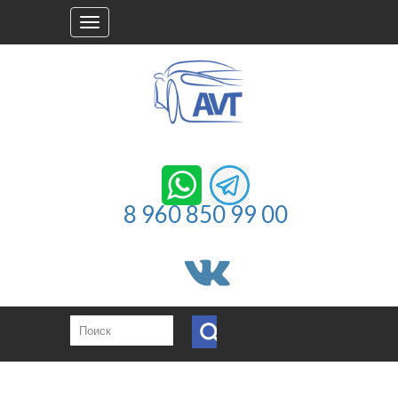
Toggle
navigation
8 960 850 99 00