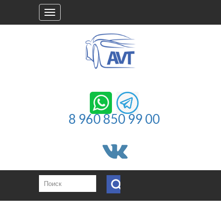
Toggle
navigation
8 960 850 99 00