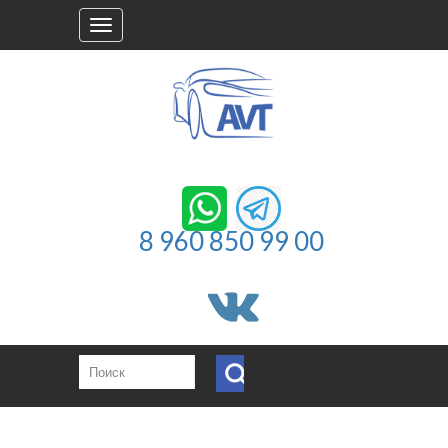
Toggle
navigation
8 960 850 99 00