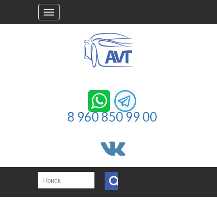
Toggle
navigation
8 960 850 99 00