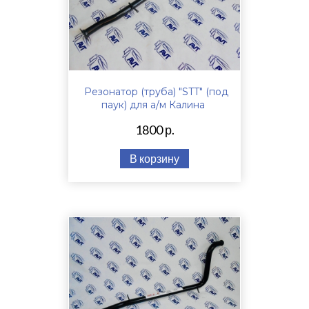
Резонатор (труба) "STT" (под
паук) для а/м Калина
1800 р.
В корзину