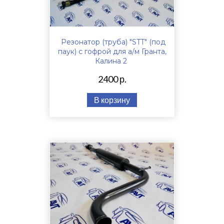
Резонатор (труба) "STT" (под
паук) с гофрой для а/м Гранта,
Калина 2
2400 р.
В корзину