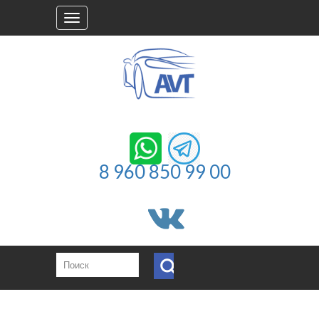
Toggle
navigation
8 960 850 99 00