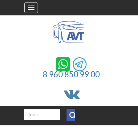
Toggle
navigation
8 960 850 99 00