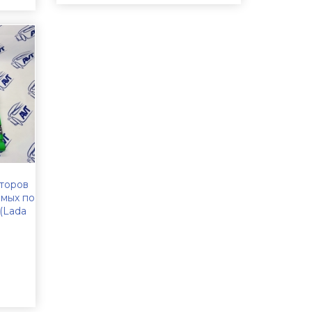
аторов
емых по
(Lada