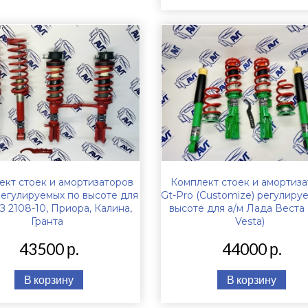
ект стоек и амортизаторов
Комплект стоек и амортиз
регулируемых по высоте для
Gt-Pro (Customize) регулиру
З 2108-10, Приора, Калина,
высоте для а/м Лада Веста 
Гранта
Vesta)
43500 р.
44000 р.
В корзину
В корзину