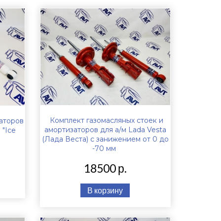
Комплект газомасляных стоек и
аторов
амортизаторов для а/м Lada Vesta
 "Ice
(Лада Веста) с занижением от 0 до
-70 мм
18500 р.
В корзину