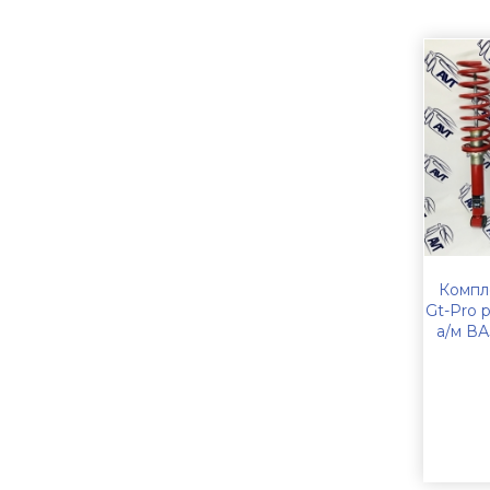
Компл
Gt-Pro 
а/м ВА