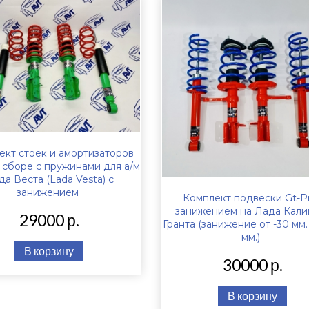
ект стоек и амортизаторов
в сборе с пружинами для а/м
да Веста (Lada Vesta) с
занижением
Комплект подвески Gt-P
занижением на Лада Калин
29000 р.
Гранта (занижение от -30 мм.
мм.)
В корзину
30000 р.
В корзину