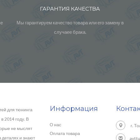
ГАРАНТИЯ КАЧЕСТВА
ые
Мы гарантируем качество товара или его замену в
случаее брака.
Информация
Конта
тей для тюнинга
в 2014 году. В
О нас
г. То
торые не мыслят
Оплата товара
в деталях и знают
avtt