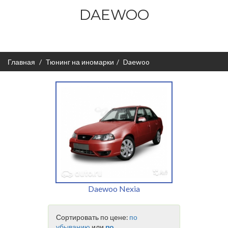
DAEWOO
Главная
Тюнинг на иномарки
Daewoo
Daewoo Nexia
Сортировать по цене:
по
убыванию
или
по