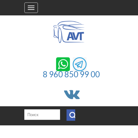
Toggle
navigation
8 960 850 99 00