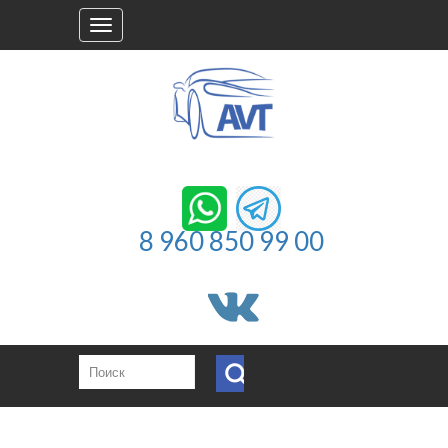
Toggle
navigation
8 960 850 99 00