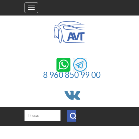
Toggle
navigation
8 960 850 99 00